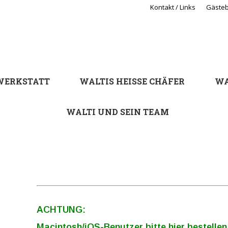
Kontakt / Links
Gäste
WERKSTATT
WALTIS HEISSE CHÄFER
WA
WALTI UND SEIN TEAM
WERKSTATT
WALTIS HEISSE CHÄFER
WA
WALTI UND SEIN TEAM
ACHTUNG:
Macintosh/iOS-Benutzer bitte hier bestellen