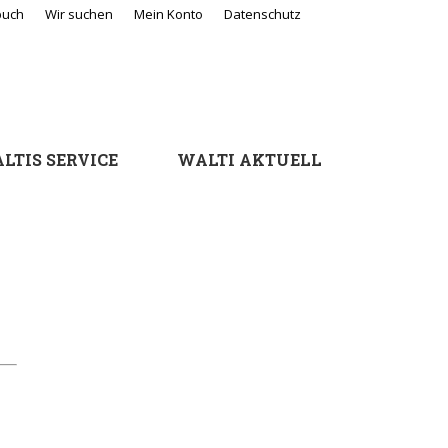
buch
Wir suchen
Mein Konto
Datenschutz
Search:
LTIS SERVICE
WALTI AKTUELL
LTIS SERVICE
WALTI AKTUELL