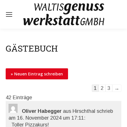
GÄSTEBUCH
Guestbook
1
2
3
→
list
42 Einträge
navigation
Oliver Habegger
aus Hirschthal
schrieb
am 16. November 2024
um 17:11
:
Toller Pizzakurs!