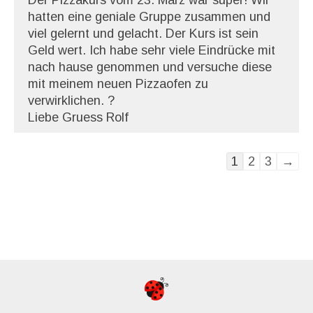
Der Pizzakurs vom 23. März war super! Wir
hatten eine geniale Gruppe zusammen und
viel gelernt und gelacht. Der Kurs ist sein
Geld wert. Ich habe sehr viele Eindrücke mit
nach hause genommen und versuche diese
mit meinem neuen Pizzaofen zu
verwirklichen. ?
Liebe Gruess Rolf
Guestbook
1
2
3
→
list
navigation